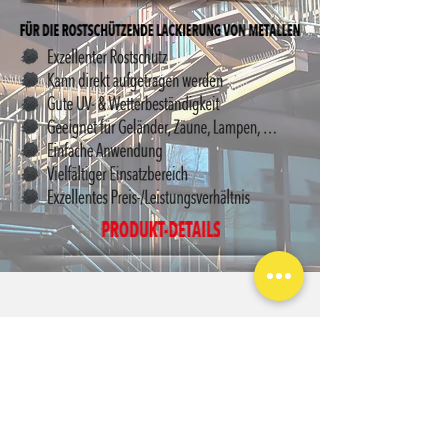
BÜRO:
2284 Untersiebenbrunn, Brennereigasse 5
INFO/BERATUNG:
++43(0)6274 / 6309
VERKAUF:
5112 Lamprechtshausen, Hauptstrasse 37
ÖFFNUNGSZEITEN:
Montag bis Freitag